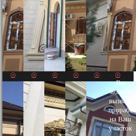
Вы
можете
вызвать
прораба
на Ваш
участок